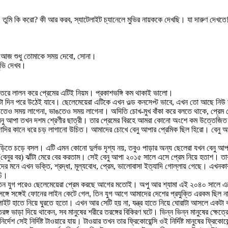
, তুমি কি করো? কী আর করব, স্যাটেলাইট চ্যানেলে মুভির নায়ককে দেখছি। যা দারুণ দেখতে
, আজ শুধু তোমাকে সময় দেবো, সোনা।
ুভি দেখব।
ি ভিতরে লালন করে প্রেমের এটিই নিয়ম। প্রকাশভঙ্গি কম থাকাই ভালো।
া দিন পরে উঠেই যাবে। ছেলেমেয়েরা এটিকে এখন ওল্ড কনসেপ্ট ভাবে, এখন তো আছে নিউ 
ড়তেও সময় লাগেনা, ভাঙতেও সময় লাগেনা। অদিতি চোখ-মুখ বাঁকা করে বলতে থাকে, প্রে
েনু আপা তখন দশম শ্রেণীর ছাত্রী। তার প্রেমের বিরহে আমরা কোনো অংশে কম উত্তেজিত 
মজাদির কানে ধরে চড় লাগানো উচিত। আমাদের চোখে বেনু আপার প্রেমিক ছিল হিরো। বেন
 গাড়িতে চড়ে বসল। এটি এমন কোনো দুর্লভ দৃশ্য নয়, তবুও পাড়ার অন্য ছেলেরা যখন বেনু আ
বেনুর বর) ঝাঁটা মেরে বের করতাম। সেই বেনু আপা ২০১৫ সালে এসে প্রেম নিয়ে হতাশ। ত
 মনে এখন ভক্তি, শ্রদ্ধা, মূল্যবোধ, প্রেম, ভালোবাসা ইত্যাদি গোল্লায় গেছে। এখনকা
চি।
িন যুগ পরেও ছেলেমেয়েরা প্রেম করছে আগের মতোই। অপু আর শ্যামা এই ২০৪০ সালে এসেও
গে সঙ্গেই ফোনের লাইন কেটে গেল, তিন যুগ আগে আমাদের দেশের প্রযুক্তি এরকম ছিল না। 
াইট হাতে নিয়ে ঘুরতে হতো। এখন আর সেটি হয় না, যন্ত্র হাতে নিয়ে ঘোরাটা আসলে একটা 
্গ ভাড়া দিয়ে থাকেন, সব মানুষের শরীরে তরঙ্গের বিকিরণ ঘটে। ভিন্ন ভিন্ন মানুষের ক্ষেত্রে
্দেশ সেই নির্দিষ্ট টাওয়ারে যায়। টাওয়ার তখন তার ফ্রিকোয়েন্সি ওই নির্দিষ্ট মানুষের ফ্রিকোয়