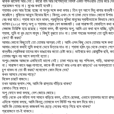
ঝক্কি ঝামেলা আর নেই। কারো নাম আর বিশেষত্বই নির্দিষ্ট একটি পাসওয়ার্ড তৈরি করে
প্রয়োজন পড়ে না। মুখের কথাই যথেষ্ট।
শ্যামার এখন আর ইচ্ছে হচ্ছে না অপুর সঙ্গে কথা বলার। তিন যুগ আগে মিনু খালার বান্ধ
করেছিল। মুক্তির আনন্দে বিভোর ছিল। কিন্তু এখন যে গা ঢাকা দেবে তারও কোনো উপায় নে
বের করা যাবে। শ্যামা মনে মনে ভাবল, প্রযুক্তির সুবিধা মানুষের স্বাধীনতাকে কিভাবে কে
বর্তমান (২০১৫ সাল) অপু ও শ্যামার প্রেম বেশ জমজমাট। ওরা সারাক্ষণই মোবাইলে কথা 
মেজাজ তিরিক্ষি হয়ে রয়েছে। শ্যামা বলল, কী ব্যাপার অপু, আমি এত কথা বলে যাচ্ছি, তু
শ্যামা, তুমি না খুব ছেলে মানুষ। কিছুই বুঝতে চাও না। ঢাকা শহরের অবস্থা তো তুমি
কেন? কী করব?
আমার কোনো কিছুতেই তো তোমার আগ্রহ নেই। আমি এসব কিছু ভেবে তোমার সঙ্গে কথা
আমার কোনো কথাই তুমি কখনো ভেবে উত্তর দাও না। শ্যামা হঠাৎ দূর থেকে দেখতে পেলো প
বান্ধবীর প্রেমিকরা তাদের মান ভাঙানোর কতো চেষ্টা করে। ভাইবারে কত রোমান্টিক ছবি
তোমার পছন্দ নয় আগে বললেই হতো।
অপুর মেজাজ আজকে এমনিতেই ভালো নেই। ঢাকা শহরে বড় বড় শপিংমল, গাড়ি, আকাশছোঁয়া 
না। সারাক্ষণ কানে যন্ত্র লাগানো, কাকে কী বলবে? কার ওপর রাগ ঝাড়বে? ওর অবস্থাতো
চুপ থাকব না তো কী করব? মনোযোগ কোন দিকে দেব?
কখন আসবে লেকের পাড়ে?
বিকেল চারটে বাজবে।
তখন আমার ক্লাস শেষ, আমি কি রাস্তায় দাঁড়িয়ে থাকব?
কোথাও গিয়ে বসবে।
অপু ফোনে কথা বলছে, বেশ জোরে জোরে।
গাড়ি থেকে এক মহিলা গলা সামনে বাড়িয়ে বলল, এইযে ছোকরা, এভাবে হ্যাবলার মতো রাস্ত
এদিকে শ্যামা বলছে, আমি কিন্তু তোমাকে দশ মিনিট পর পর কল দিয়ে যাব।
আমি কি তোমার জন্য কাজকর্ম সব ছেড়ে লেকের পাড়ে গিয়ে বসে থাকব?
প্রয়োজনে তা-ই থাকবে।