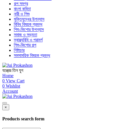
গল্প সমগ্র
বাংলা কবিতা
নারী ও শিশু
মুক্তিযুদ্ধের উপন্যাস
বিবিধ বিষয়ক প্রবন্ধ
শিশু-কিশোর উপন্যাস
সমাজ ও সভ্যতা
স্বাস্থ্যবিধি ও পরামর্শ
শিশু-কিশোর গল্প
শিষ্টাচার
সমসাময়িক বিষয়ক প্রবন্ধ
যন্ত্রের তিন যুগ
Home
0
View Cart
0
Wishlist
Account
×
Products search form