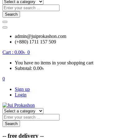
Search
admin@juiprokashon.com
(+880) 1711 157 509
Cart :
0.00
৳
0
You have no items in your shopping cart
Subtotal:
0.00
৳
0
Sign up
Login
Search
-- free delivery --