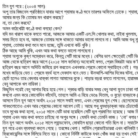
তিন যুগ পরে : (২০০৪ সাল)
অপু তার বিজনেস প্রতিষ্ঠানে যাবার আগে শ্যামার কণ্ঠ শুনে তারপর অফিসে ঢোকে। শ্যামা
আমার জন্য কি তোমার মন খারাপ করছে?
না, তা কেন করবে?
অমন কাঠখোট্টা কণ্ঠে কথা বলছো কেন?
যদি মন খারাপ থাকে বলতে পারো, আজকে আমার একটি এল.সি খোলার কথা, নাইবা খুললাম
সময় দিতে হবে না, আজকে তোমার সঙ্গে থাকতে আমার ভালো লাগবে না। আমি আজ শুধু ম
শ্যামা, তোমার কথা শুনে মনে হচ্ছে, তুমি এখনো কচি খুকি।
ঠিক আছে আমি খুকি, এখন আর কথা বলতে ভালো লাগছেনা।
শ্যামা অপুকে কৃষ্ণ সম্বোধন করে, কিন্তু সেটি মাঝে মধ্যে। বেশির ভাগ ক্ষেত্রেই সেট
আজ থেকে ছত্রিশ বছর আগে (২০১৫ সাল বর্তমান) অনেকেই বলত, প্রেম বিষয়টা আর ক’ট
ছত্রিশ বছর আগে অদিতি জমিয়ে গল্প করতেন এখনকার প্রেমে কোনো স্থায়িত্ব নেই। গ
মধ্যে জড়িয়ে যেত। প্রেমে ব্যর্থ হলে দেবদাস বনে যেত। ঊনআশি-আশির দিকের ঘটনা, ব
ছোট হলেও তার বেদনার ধাক্কা লাগত আমাদের বুকে। পাড়ার বড়রা বলতে লাগলেন, হারা
বেনু আপাকে খল নায়িকা।
কিছুদিন পরেই বেনু আপার বিয়ে হয়ে গেল। শ্বশুর বাড়ি যাবার সময় বেনু আপা ফুলে ঢাকা
কখনো এমন করে কোনোদিন কাঁদেনি, তাহলে আমি এ বিয়ে ভেঙে দিতাম, ও বুড়ো হাবড়াকে (
আসলে তিন যুগ আগে অর্থাৎ ২০১৫ সালে সবাই বলত, এখন প্রেমের যুগ শেষ। ছেলেমেয়েদের
গানগুলোতেও এখন আর প্রেমের কোনো আবেশ নেই। আছে শুধু ধুমধাড়াক্কা আর চেঁচামে
তবে সুখের কথা হলো, ২০১৫ সালে যেটি ভাবা হয়েছিল সেটি ভুল প্রমাণিত হয়েছে। আজ ত
শ্যামা এখন আর কথা বলতে চাইছে না অপুর সঙ্গে। যেমনি কথা তেমনি কাজ। ‘নো’ বলার সঙ্
তিন যুগ আগে অর্থাৎ ২০১৫ সালে ল্যান্ডফোন, মোবাইল ছাড়া কোনো গতি ছিল না। স্যাটেল
যুগ পরে এখন ব্যবস্থা বদলে গেছে। তরঙ্গের খেলা। সার্ভিস প্রোভাইডাররা এখন খানিকটা তরঙ
ফ্রিকোয়েন্সির সঙ্গে মিলিয়ে নিতে হয়। কোনো নির্দিষ্ট কাউকে যখন খোঁজ করা হয় তখন সেই নির