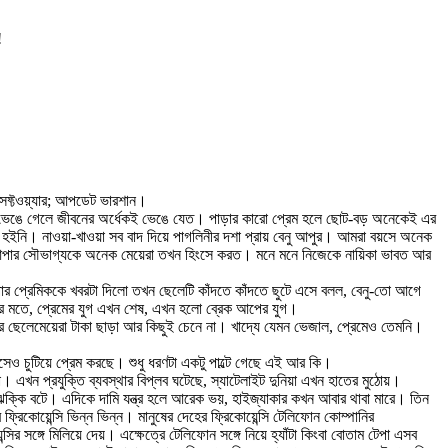
!
সফ্টওয়্যার; আপডেট ভারশান।
ম ভেঙে গেলে জীবনের অর্ধেকই ভেঙে যেত। পাড়ার কারো প্রেম হলে ছোট-বড় অনেকেই এর
হইনি। নাওয়া-খাওয়া সব বাদ দিয়ে পাগলিনীর দশা প্রায় বেনু আপুর। আমরা বয়সে অনেক
ু আপার সৌভাগ্যকে অনেক মেয়েরা তখন হিংসে করত। মনে মনে নিজেকে নায়িকা ভাবত আর
পার প্রেমিককে খবরটা দিলো তখন ছেলেটি কাঁদতে কাঁদতে ছুটে এসে বলল, বেনু-তো আগে
ার মতে, প্রেমের যুগ এখন শেষ, এখন হলো ব্রেক আপের যুগ।
র ছেলেমেয়েরা টাকা ছাড়া আর কিছুই চেনে না। খাদ্যে যেমন ভেজাল, প্রেমেও তেমনি।
 চুটিয়ে প্রেম করছে। শুধু ধরণটা একটু পাল্টে গেছে এই আর কি।
এখন প্রযুক্তি ব্যবস্থার বিপ্লব ঘটেছে, স্যাটেলাইট দুনিয়া এখন হাতের মুঠোয়।
ঝক্কি বটে। এদিকে দামি যন্ত্র হলে আরেক ভয়, হাইজ্যাকার কখন আবার থাবা মারে। তিন
 ফ্রিকোয়েন্সি ভিন্ন ভিন্ন। মানুষের দেহের ফ্রিকোয়েন্সি টেলিফোন কোম্পানির
েন্সির সঙ্গে মিলিয়ে দেয়। এক্ষেত্রে টেলিফোন সঙ্গে নিয়ে হ্যাঁটা কিংবা বোতাম টেপা এসব