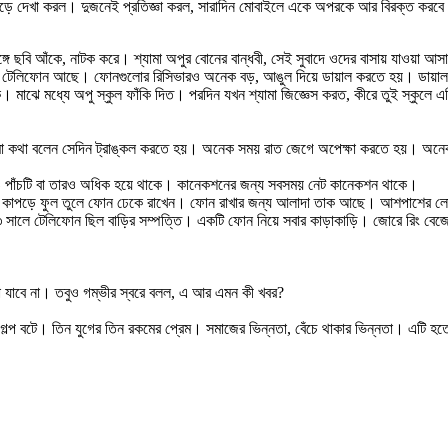
পাড়ে দেখা করল। দুজনেই প্রতিজ্ঞা করল, সারাদিন মোবাইলে একে অপরকে আর বিরক্ত করবে ন
 ছবি আঁকে, নাটক করে। শ্যামা অপুর বোনের বান্ধবী, সেই সুবাদে ওদের বাসায় যাওয়া আসা।
লো টেলিফোন আছে। ফোনগুলোর রিসিভারও অনেক বড়, আঙুল দিয়ে ডায়াল করতে হয়। ডায়া
য়ক। মাঝে মধ্যে অপু স্কুল ফাঁকি দিত। পরদিন যখন শ্যামা জিজ্ঞেস করত, কীরে তুই স্কুলে এ
 মা কথা বলেন সেদিন ট্রাঙ্কল করতে হয়। অনেক সময় রাত জেগে অপেক্ষা করতে হয়। অনেক
ও পাঁচটি বা তারও অধিক হয়ে থাকে। কানেকশনের জন্য সবসময় নেট কানেকশন থাকে।
 কাপড়ে ফুল তুলে ফোন ঢেকে রাখেন। ফোন রাখার জন্য আলাদা তাক আছে। আশপাশের লোক
লে টেলিফোন ছিল বাড়ির সম্পত্তি। একটি ফোন নিয়ে সবার কাড়াকাড়ি। জোরে রিং বেজে উ
া যাবে না। তবুও গম্ভীর স্বরে বলল, এ আর এমন কী খবর?
রেমেরও গল্প বটে। তিন যুগের তিন রকমের প্রেম। সমাজের ভিন্নতা, বেঁচে থাকার ভিন্নতা। এটি