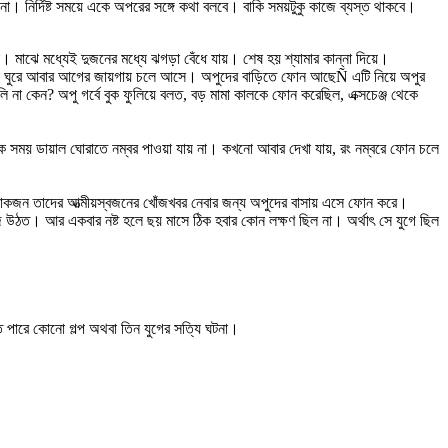
া। নির্দিষ্ট সময়ে একে অপরের সঙ্গে কথা বলবে। বাকি সময়টুকু কাজে ব্যস্ত থাকবে।
 মাঝে মধ্যেই দুজনের মধ্যে ঝগড়া বেঁধে যায়। শেষ হয় শ্যামার কান্না দিয়ে।
ল ঘুরে আবার আগের জায়গায় চলে আসে। অপুদের বাড়িতে ফোন আছেÑ এটি নিয়ে অপুর
লি না কেন? অপু গর্বে বুক ফুলিয়ে বলত, বড় মামা কালকে ফোন করেছিল, এক্সচেঞ্জ থেকে
 সময় ডায়াল ঘোরাতে নম্বর পাওয়া যায় না। কখনো আবার দেখা যায়, রং নম্বরে ফোন চলে
জন তাদের আত্মীয়স্বজনের খোঁজখবর নেবার জন্য অপুদের বাসায় এসে ফোন করে।
ঠত। আর একবার নষ্ট হলে ছয় মাসে ঠিক হবার কোন লক্ষণ ছিল না। অর্থাৎ সে যুগে ছিল
 হতে পারে কোনো গল্প অথবা তিন যুগের সত্যি ঘটনা।