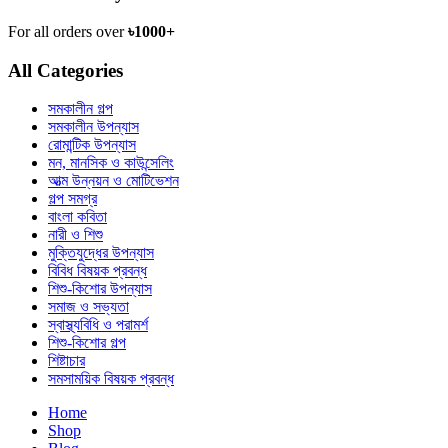
For all orders over
৳1000+
All Categories
সমকালীন গল্প
সমকালীন উপন্যাস
রোমান্টিক উপন্যাস
মন, মানসিক ও কাউন্সেলিং
আত্ম উন্নয়ন ও মোটিভেশন
গল্প সমগ্র
বাংলা কবিতা
নারী ও শিশু
মুক্তিযুদ্ধের উপন্যাস
বিবিধ বিষয়ক প্রবন্ধ
শিশু-কিশোর উপন্যাস
সমাজ ও সভ্যতা
স্বাস্থ্যবিধি ও পরামর্শ
শিশু-কিশোর গল্প
শিষ্টাচার
সমসাময়িক বিষয়ক প্রবন্ধ
Home
Shop