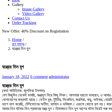
Blog
Gallery
Image Gallery
Video Gallery
Contact Us
Order Tracking
New Offer: 40% Discount
on Registration
Home
/
গল্প সমগ্র
/
যন্ত্রের তিন যুগ
যন্ত্রের তিন যুগ
Posted
January 18, 2022
0 comment
administrator
on
যন্ত্রের তিন যুগ
(কথা সাহিত্যিক- জুলফিয়া ইসলাম)
বেশ কিছুদিন থেকেই ভাবছি, যন্ত্রযুগ নিয়ে কিছু লিখব। আপনারা হয়তো ভাবছেন, এ আব
যোগাযোগের মাধ্যমই আছে। ফেইস বুক, টুইটার, লিংকডিন, জরপিয়া, বাডু, ভাইবার, হোয়া
ভাগে ভাগ করেছি, টেলিফোনের অতীত, বর্তমান ও ভবিষ্যৎ। এগুলো কোনো গল্প নয়। কারণ 
আমার তিন ঘটনায় তিন প্রকারের যন্ত্র যুগ। হিসাবমতে তিন যুগ আগের ঘটনা নিয়েই শুরু