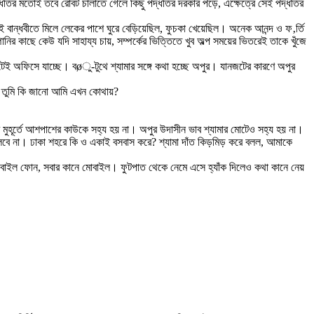
ধতির মতোই তবে রোবট চালাতে গেলে কিছু পদ্ধতির দরকার পড়ে, এক্ষেত্রে সেই পদ্ধতির
ুই বান্ধবীতে মিলে লেকের পাশে ঘুরে বেড়িয়েছিল, ফুচকা খেয়েছিল। অনেক আনন্দ ও ফ‚র্তি
 কাছে কেউ যদি সাহায্য চায়, সম্পর্কের ভিত্তিতে খুব অল্প সময়ের ভিতরেই তাকে খুঁজে
েই অফিসে যাচ্ছে। বøু-টুথে শ্যামার সঙ্গে কথা হচ্ছে অপুর। যানজটের কারণে অপুর
ো? তুমি কি জানো আমি এখন কোথায়?
 মুহূর্তে আশপাশের কাউকে সহ্য হয় না। অপুর উদাসীন ভাব শ্যামার মোটেও সহ্য হয় না।
 বলবে না। ঢাকা শহরে কি ও একাই বসবাস করে? শ্যামা দাঁত কিড়মিড় করে বলল, আমাকে
োবাইল ফোন, সবার কানে মোবাইল। ফুটপাত থেকে নেমে এসে হ্যাঁক দিলেও কথা কানে নেয়