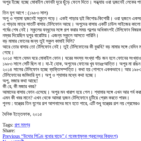
অপুর ইচ্ছে হচ্ছে মোবাইল ফোনটা দূরে ছুঁড়ে ফেলে দিতে। সন্ধ্যায় ওরা দুজনেই লেকের 
তিন যুগ আগে : (১৯৮৩ সাল)
অপু ও শ্যামা দুজনেই স্কুলে পড়ে। একই পাড়ার দুই কিশোর-কিশোরী। ওরা দুজনে একসঙ্গে
এ পাড়ায় মাত্র সাতটি বাসায় টেলিফোন আছে। অপুদের বাসায় একটি ঢাউস সাইজের কা
গর্বের শেষ নেই। স্কুলের বন্ধুদের সঙ্গে গল্প করার সময় গল্পের অধিকাংশই টেলিফোন বিষ
নম্বর দিয়েছিল দুপুর বারোটায়। এজন্য স্কুলে আসতে পারিনি।
বড় মামার ফোনের জন্য তুই স্কুল কামাই দিলি?
আরে তোর বাসায় তো টেলিফোন নেই। তুই টেলিফোনের কী বুঝবি? বড় মামার সঙ্গে যেদিন
গেছে।
২০১৫ সালে যেমন ঘরে মোবাইল ফোন। ঘরের সদস্য সংখ্যা পাঁচ জন হলে ফোনের সংখ্যা
১৯৮৩ সালে সেটি ছিল না। যা-ই হোক, অপুদের ফোনের খুব যতœআত্তি। অপুর মা রঙিন
২০১৪ সালের টেলিফোন হচ্ছে ব্যক্তিসম্পত্তি। কথা হয় গোপনে এককভাবে। আর ১৯৮৩ সা
টেলিফোনের জমিদারি যুগ। অপু ও শ্যামার মধ্যে কথা হচ্ছে।
অপু, মজার কথা আছে!
কী রে, কী মজার খবর?
আমাদের বাসায় ফোন এসেছে। অপুর মন খারাপ হয়ে গেল। শ্যামার সঙ্গে এখন আর গর্ব কর
এমন কী খবর মানে? এখন থেকে আমরা দুজন টেলিফোনে চুটিয়ে প্রেম করতে পারব।
পুনশ্চ : যন্ত্রের তিন যুগের গল্প আপনাদের মনে হতে পারে, এটি শুধু যন্ত্রের গল্প নয় প্
দৈনিক ইত্তেফাক, ২০১৫
Tags:
গল্প সমগ্র
Share:
Post
Previous
Previous
“উদোর পিণ্ডি বুধোর ঘাড়ে” ( গবেষণামূলক প্রবন্ধের কিয়দংশ)