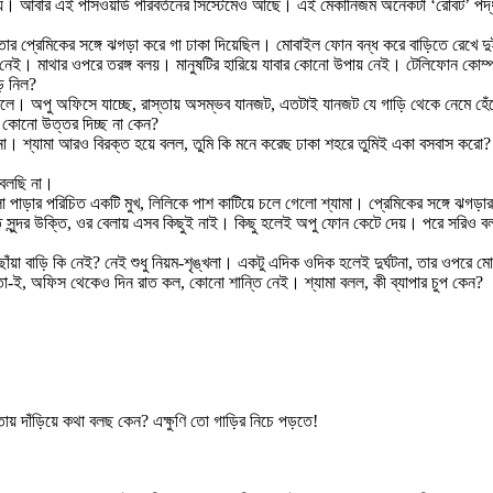
 দেয়। আবার এই পাসওয়ার্ড পরিবর্তনের সিস্টেমেও আছে। এই মেকানিজম অনেকটা ‘রোবট’ পদ্
বী তার প্রেমিকের সঙ্গে ঝগড়া করে গা ঢাকা দিয়েছিল। মোবাইল ফোন বন্ধ করে বাড়িতে রেখে দ
ই। মাথার ওপরে তরঙ্গ বলয়। মানুষটির হারিয়ে যাবার কোনো উপায় নেই। টেলিফোন কোম্পানির
ড়ে নিল?
বলে। অপু অফিসে যাচ্ছে, রাস্তায় অসম্ভব যানজট, এতটাই যানজট যে গাড়ি থেকে নেমে হেঁট
মি কোনো উত্তর দিচ্ছ না কেন?
 জানো। শ্যামা আরও বিরক্ত হয়ে বলল, তুমি কি মনে করেছ ঢাকা শহরে তুমিই একা বসবাস কর
 বলছি না।
াড়ার পরিচিত একটি মুখ, লিলিকে পাশ কাটিয়ে চলে গেলো শ্যামা। প্রেমিকের সঙ্গে ঝগড়ার
, কত সুন্দর উক্তি, ওর বেলায় এসব কিছুই নাই। কিছু হলেই অপু ফোন কেটে দেয়। পরে সরিও
বাড়ি কি নেই? নেই শুধু নিয়ম-শৃঙ্খলা। একটু এদিক ওদিক হলেই দুর্ঘটনা, তার ওপরে ম
 তা-ই, অফিস থেকেও দিন রাত কল, কোনো শান্তি নেই। শ্যামা বলল, কী ব্যাপার চুপ কেন?
ায় দাঁড়িয়ে কথা বলছ কেন? এক্ষুণি তো গাড়ির নিচে পড়তে!