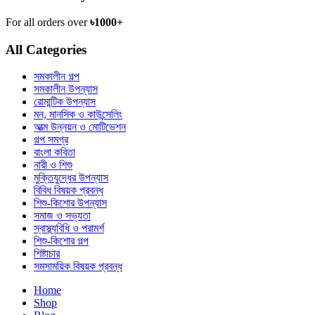
For all orders over
৳1000+
All Categories
সমকালীন গল্প
সমকালীন উপন্যাস
রোমান্টিক উপন্যাস
মন, মানসিক ও কাউন্সেলিং
আত্ম উন্নয়ন ও মোটিভেশন
গল্প সমগ্র
বাংলা কবিতা
নারী ও শিশু
মুক্তিযুদ্ধের উপন্যাস
বিবিধ বিষয়ক প্রবন্ধ
শিশু-কিশোর উপন্যাস
সমাজ ও সভ্যতা
স্বাস্থ্যবিধি ও পরামর্শ
শিশু-কিশোর গল্প
শিষ্টাচার
সমসাময়িক বিষয়ক প্রবন্ধ
Home
Shop