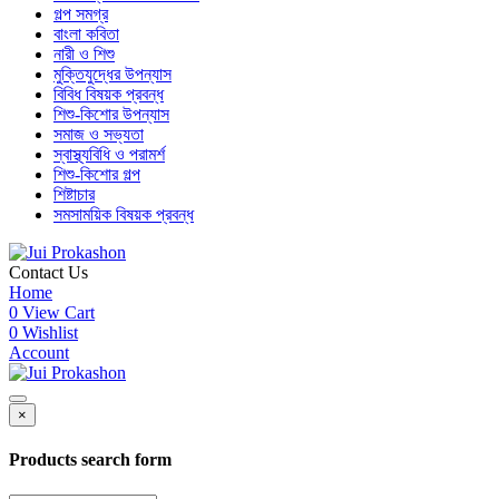
গল্প সমগ্র
বাংলা কবিতা
নারী ও শিশু
মুক্তিযুদ্ধের উপন্যাস
বিবিধ বিষয়ক প্রবন্ধ
শিশু-কিশোর উপন্যাস
সমাজ ও সভ্যতা
স্বাস্থ্যবিধি ও পরামর্শ
শিশু-কিশোর গল্প
শিষ্টাচার
সমসাময়িক বিষয়ক প্রবন্ধ
Contact Us
Home
0
View Cart
0
Wishlist
Account
×
Products search form