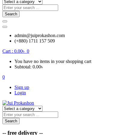
Search
admin@juiprokashon.com
(+880) 1711 157 509
Cart :
0.00
৳
0
You have no items in your shopping cart
Subtotal:
0.00
৳
0
Sign up
Login
Search
-- free delivery --