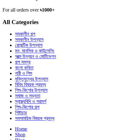
For all orders over
৳1000+
All Categories
সমকালীন গল্প
সমকালীন উপন্যাস
রোমান্টিক উপন্যাস
মন, মানসিক ও কাউন্সেলিং
আত্ম উন্নয়ন ও মোটিভেশন
গল্প সমগ্র
বাংলা কবিতা
নারী ও শিশু
মুক্তিযুদ্ধের উপন্যাস
বিবিধ বিষয়ক প্রবন্ধ
শিশু-কিশোর উপন্যাস
সমাজ ও সভ্যতা
স্বাস্থ্যবিধি ও পরামর্শ
শিশু-কিশোর গল্প
শিষ্টাচার
সমসাময়িক বিষয়ক প্রবন্ধ
Home
Shop