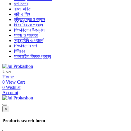
গল্প সমগ্র
বাংলা কবিতা
নারী ও শিশু
মুক্তিযুদ্ধের উপন্যাস
বিবিধ বিষয়ক প্রবন্ধ
শিশু-কিশোর উপন্যাস
সমাজ ও সভ্যতা
স্বাস্থ্যবিধি ও পরামর্শ
শিশু-কিশোর গল্প
শিষ্টাচার
সমসাময়িক বিষয়ক প্রবন্ধ
User
Home
0
View Cart
0
Wishlist
Account
×
Products search form