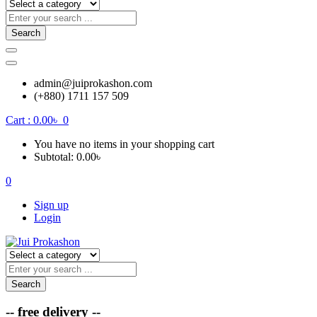
Search
admin@juiprokashon.com
(+880) 1711 157 509
Cart :
0.00
৳
0
You have no items in your shopping cart
Subtotal:
0.00
৳
0
Sign up
Login
Search
-- free delivery --